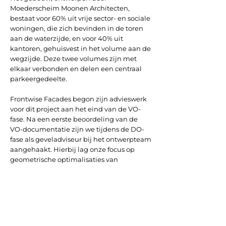
Moederscheim Moonen Architecten,
bestaat voor 60% uit vrije sector- en sociale
woningen, die zich bevinden in de toren
aan de waterzijde, en voor 40% uit
kantoren, gehuisvest in het volume aan de
wegzijde. Deze twee volumes zijn met
elkaar verbonden en delen een centraal
parkeergedeelte.
Frontwise Facades begon zijn advieswerk
voor dit project aan het eind van de VO-
fase. Na een eerste beoordeling van de
VO-documentatie zijn we tijdens de DO-
fase als geveladviseur bij het ontwerpteam
aangehaakt. Hierbij lag onze focus op
geometrische optimalisaties van
gevelcomponenten, de keuze van het
gevelsysteem, de materialisatie van de
gevelbekleding, en het waarborgen van
de voorgeschreven prestaties. Dit alles met
oog voor de financiële haalbaarheid van
het project en ter voorbereiding op de