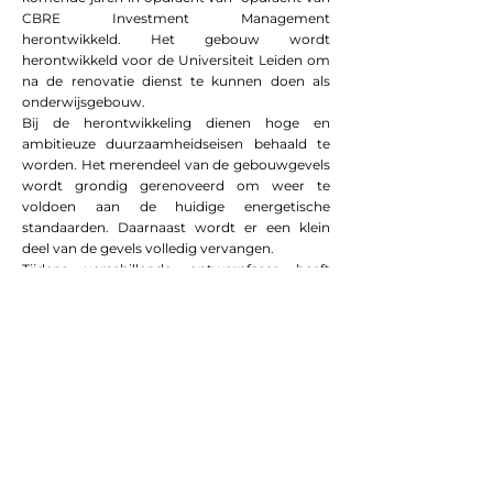
CBRE Investment Management
herontwikkeld. Het gebouw wordt
herontwikkeld voor de Universiteit Leiden om
na de renovatie dienst te kunnen doen als
onderwijsgebouw.
Bij de herontwikkeling dienen hoge en
ambitieuze duurzaamheidseisen behaald te
worden. Het merendeel van de gebouwgevels
wordt grondig gerenoveerd om weer te
voldoen aan de huidige energetische
standaarden. Daarnaast wordt er een klein
deel van de gevels volledig vervangen.
Tijdens verschillende ontwerpfases heeft
Frontwise Facades in opdracht van CBRE IM
het gevelontwerp gereviewd.